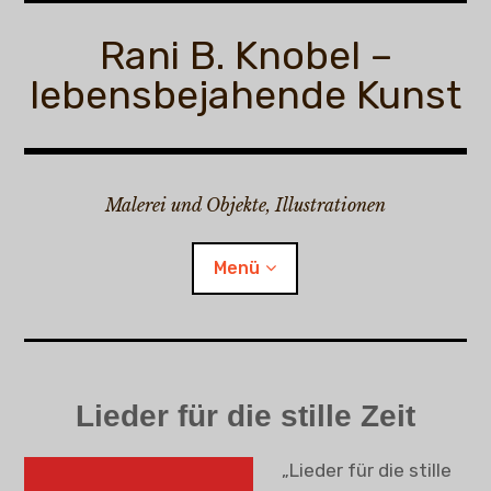
Zum
Inhalt
Rani B. Knobel –
springen
lebensbejahende Kunst
Malerei und Objekte, Illustrationen
Menü
Rani B. Knobel
Lieder für die stille Zeit
Child-
Malerei
Menü
auskl
„Lieder für die stille
Child-
Illustrationen
Menü
auskl