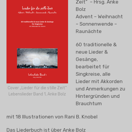
Zeit“ – Hrsg. Anke
Come & Sing
Bolz
Advent – Weihnacht
Lieder für die Nachbarschaft
– Sonnenwende –
Raunächte
Lieder für die stille Zeit
60 traditionelle &
„Wie es euch gefällt“ – 2015
neue Lieder &
Gesänge,
„Ein Sommer Nachts Traum“ – 2014
bearbeitet für
Singkreise, alle
Weihnachtstasse
Lieder mit Akkorden
Cover „Lieder für die stille Zeit“
und Anmerkungen zu
Objekte
Lebenslieder Band 1, Anke Bolz
Hintergründen und
Brauchtum
Vita und Ausstellungen
mit 18 Illustrationen von Rani B. Knobel
Kontakt + Termine
Das Liederbuch ist über Anke Bolz