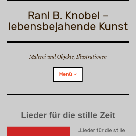
Zum
Inhalt
Rani B. Knobel –
springen
lebensbejahende Kunst
Malerei und Objekte, Illustrationen
Menü
Rani B. Knobel
Lieder für die stille Zeit
Child-
Malerei
Menü
auskl
„Lieder für die stille
Child-
Illustrationen
Menü
auskl