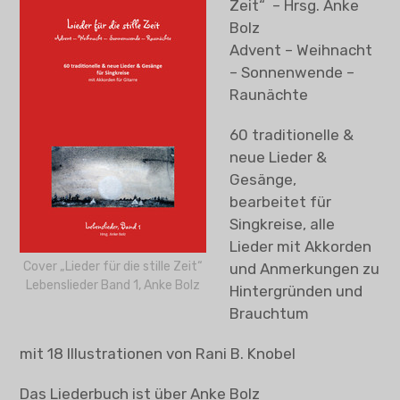
Zeit“ – Hrsg. Anke
Come & Sing
Bolz
Advent – Weihnacht
Lieder für die Nachbarschaft
– Sonnenwende –
Raunächte
Lieder für die stille Zeit
60 traditionelle &
„Wie es euch gefällt“ – 2015
neue Lieder &
Gesänge,
„Ein Sommer Nachts Traum“ – 2014
bearbeitet für
Singkreise, alle
Weihnachtstasse
Lieder mit Akkorden
Cover „Lieder für die stille Zeit“
und Anmerkungen zu
Objekte
Lebenslieder Band 1, Anke Bolz
Hintergründen und
Brauchtum
Vita und Ausstellungen
mit 18 Illustrationen von Rani B. Knobel
Kontakt + Termine
Das Liederbuch ist über Anke Bolz