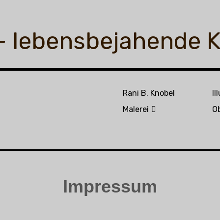
 – lebensbejahende 
Rani B. Knobel
Il
Malerei
O
Impressum