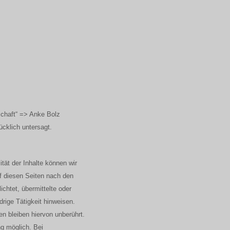
rschaft“ => Anke Bolz
ücklich untersagt.
ität der Inhalte können wir
f diesen Seiten nach den
chtet, übermittelte oder
rige Tätigkeit hinweisen.
n bleiben hiervon unberührt.
ng möglich. Bei