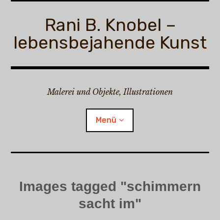
Zum
Inhalt
Rani B. Knobel –
springen
lebensbejahende Kunst
Malerei und Objekte, Illustrationen
Menü
Rani B. Knobel
Images tagged "schimmern
Child-
Malerei
Menü
auskl
sacht im"
Child-
Illustrationen
Menü
auskl