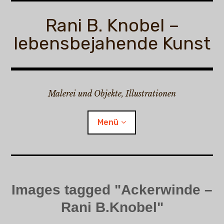
Zum
Inhalt
Rani B. Knobel –
springen
lebensbejahende Kunst
Malerei und Objekte, Illustrationen
Menü
Rani B. Knobel
Images tagged "Ackerwinde –
Child-
Malerei
Menü
auskl
Rani B.Knobel"
Child-
Illustrationen
Menü
auskl