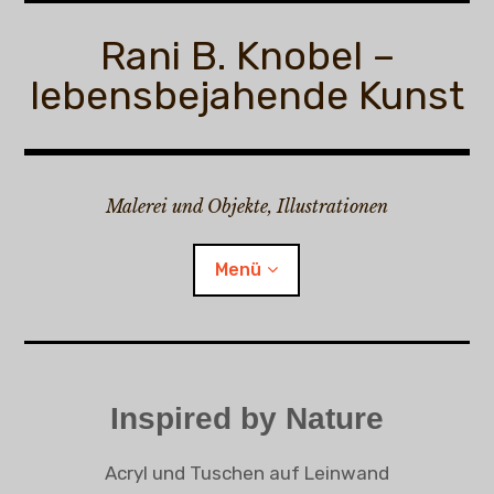
Zum
Inhalt
Rani B. Knobel –
springen
lebensbejahende Kunst
Malerei und Objekte, Illustrationen
Menü
Rani B. Knobel
Inspired by Nature
Child-
Malerei
Menü
auskl
Acryl und Tuschen auf Leinwand
Inspired by Nature